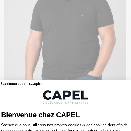
89,00 €
tommy hilfiger
Polo Coton Piqué Grande Taille Noir