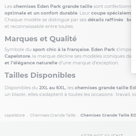
Les
chemises Eden Park grande taille
sont confectionné
optimale et un confort durable
. Leur
coupe spécialement
Chaque modèle se distingue par ses
détails raffinés
:
bou
et reconnaissable entre toutes.
Marques et Qualité
Symbole du
sport chic à la française
,
Eden Park
s’impose
Capelstore
, la marque décline ses modèles iconiques dan
et l’élégance naturelle
d’une marque d’exception.
Tailles Disponibles
Disponibles du
2XL au 6XL
, les
chemises grande taille E
un blazer, elles s’adaptent à toutes les occasions : travail, 
capelstore
Chemises Grande Taille
Chemises Grande Taille 