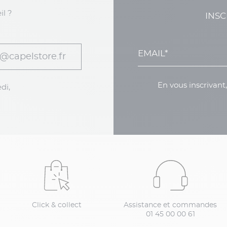
il ?
INSC
@capelstore.fr
En vous inscrivant
di,
Click & collect
Assistance et commandes
01 45 00 00 61