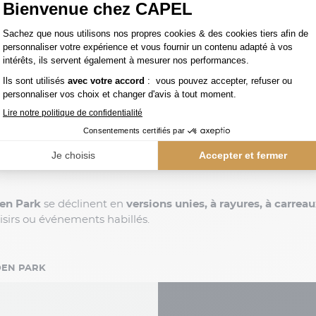
es dans des
matières premium
:
popeline de coton
,
oxford 
 adaptée aux grandes tailles
garantit une liberté de mou
tons siglés, col bien structuré, broderie du célèbre nœud 
 par la
qualité de ses tissus
, la
précision de ses coupes
et 
s des
tailles allant jusqu’au 6XL
, sans compromis sur le styl
den Park
se déclinent en
versions unies, à rayures, à carrea
loisirs ou événements habillés.
EDEN PARK