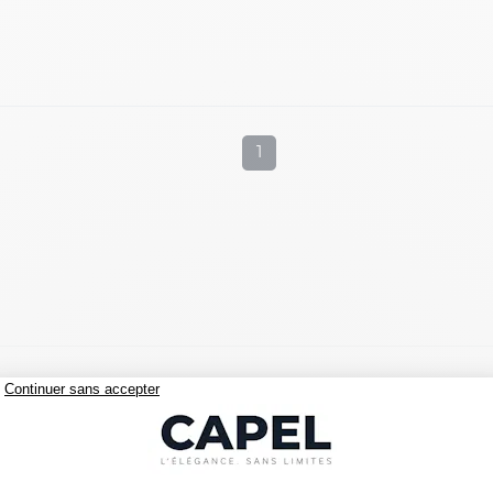
1
c les
chemises grande taille pour homme Eden Park
, dis
is
modernes, confortables et parfaitement coupées
, idéal