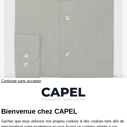
119,00 €
capel
Chemise Kim Kaki Chevrons Capel Grande Taille