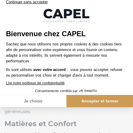
Veste Tissu Carreaux Capel Grande Taille
Précédent
1 / 1
Suivant
Adoptez un style
authentique et sophistiqué
avec les
vestes et blazers en tweed grande taille pour homme
,
disponibles chez
Capelstore
. Véritables icônes du
vestiaire masculin, ces pièces intemporelles associent
élégance britannique, confort et robustesse
. Parfaites
pour la mi-saison ou les occasions habillées, elles
incarnent l’équilibre parfait entre
tradition et
modernité
, spécialement conçues pour les silhouettes
généreuses.
Matières et Confort