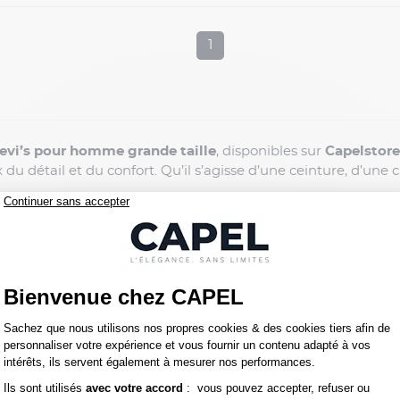
1
Levi’s pour homme grande taille
, disponibles sur
Capelstore
u détail et du confort. Qu’il s’agisse d’une ceinture, d’une ca
obustes et durables
, sélectionnées pour leur qualité et leur é
 et des boucles métalliques solides adaptées aux tailles éte
lles et sacs
allient praticité et esthétique, avec des finition
nticité et le style décontracté. Ses accessoires s’inscrivent da
quotidien des hommes modernes. Porter un accessoire Levi’s,