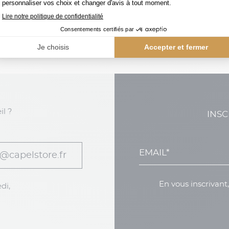
oires Levi’s grande taille
, avec des
ceintures allant jusqu
llie confort, qualité et identité forte pour parfaire votre loo
il ?
INSC
@capelstore.fr
En vous inscrivant
di,