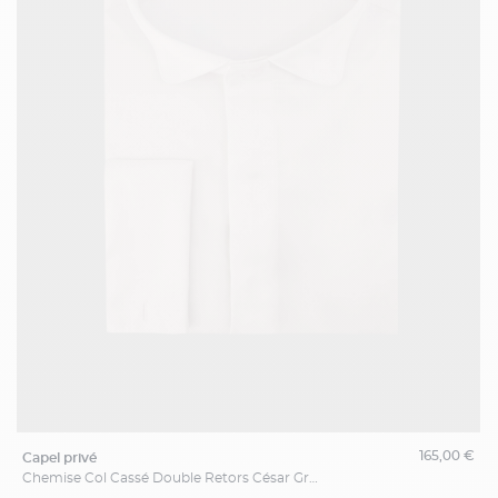
165,00 €
capel privé
Chemise Col Cassé Double Retors César Grande Taille Blanche