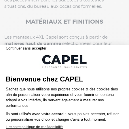
des pièces intemporelles adaptées à toutes les
situations, du bureau aux occasions formelles.
MATÉRIAUX ET FINITIONS
Les manteaux 4XL Capel sont conçus à partir de
matières haut de gamme
sélectionnées pour leur
résistance, leur douceur et leur tenue impeccable. Les
modèles se déclinent en
drap de laine
,
cachemire
mélangé
, ou
tissu technique déperlant
, assurant
chaleur et élégance en toute circonstance. Les finitions
témoignent d’une qualité irréprochable : coutures
renforcées, poches pratiques, boutons robustes,
doublures isolantes et cols parfaitement structurés.
Chaque manteau est pensé pour durer, tout en
apportant confort et raffinement.
MARQUES ET STYLES DISPONIBLES