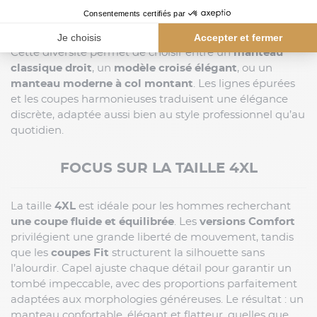
Capel propose une gamme variée mêlant ses propres
créations et les modèles de
marques renommées
comme
Bugatti
,
Paul & Shark
ou
Tommy Hilfiger
.
Cette diversité permet de choisir entre un
manteau
classique droit
, un
modèle croisé élégant
, ou un
manteau moderne à col montant
. Les lignes épurées
et les coupes harmonieuses traduisent une élégance
discrète, adaptée aussi bien au style professionnel qu’au
quotidien.
FOCUS SUR LA TAILLE 4XL
La taille
4XL
est idéale pour les hommes recherchant
une coupe fluide et équilibrée
. Les
versions Comfort
privilégient une grande liberté de mouvement, tandis
que les
coupes Fit
structurent la silhouette sans
l’alourdir. Capel ajuste chaque détail pour garantir un
tombé impeccable, avec des proportions parfaitement
adaptées aux morphologies généreuses. Le résultat : un
manteau confortable, élégant et flatteur, quelles que