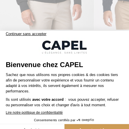
149,00 €
tommy hilfiger
tommy hilfiger
Cardigan Zippé Col Camionneur Grande Taille Noir
Nos clients aiment aussi