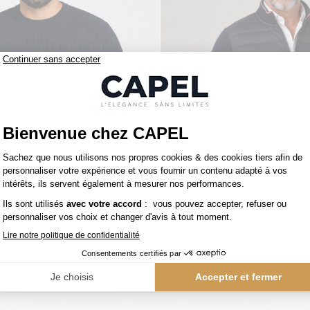
159,00 €
figer
tommy hilfiger
Pull Col Rond Texturé Grande Taille Marine