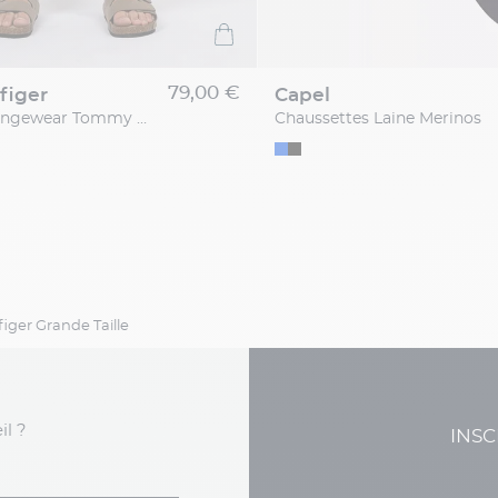
79,00 €
figer
capel
Pantalon Loungewear Tommy Hilfiger Grande Taille
Chaussettes Laine Merinos
ger Grande Taille
il ?
INSC