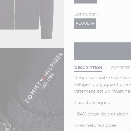
Longueur :
REGULAR
DESCRIPTION
ENTRETI
Rehaussez votre style hivernal avec ce magnifique sweat à capuche signé Tommy
Hilfiger. Conjuguant une 
vêtement est un must-have
Caractéristiques :
- 64% coton de transition
- Fermeture zippée