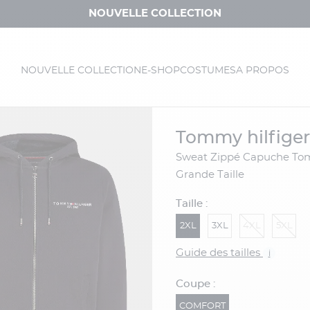
NOUVELLE COLLECTION
NOUVELLE COLLECTION
E-SHOP
COSTUMES
A PROPOS
tommy hilfiger
Sweat Zippé Capuche Tommy Hilfiger
Grande Taille
Taille :
2XL
3XL
4XL
5XL
Guide des tailles
i
Coupe :
COMFORT