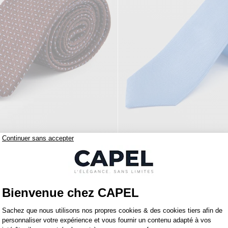
85,00 €
capel
Cravate Texturée Capel Grande Taille