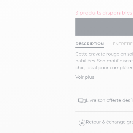
3 produits disponibles
DESCRIPTION
ENTRETI
Cette cravate rouge en soie apporte une touche élégante et lumineuse à vos tenues
habillées. Son motif discre
chic, idéal pour compléter
Détails du produit :
Voir plus
Cravate grande taille rou
Petits motifs élégants
Matière douce et soyeuse
Livraison offerte dés
Largeur adaptée aux grand
Style raffiné et intempore
Finitions soignées
Retour & échange gra
Composition : 100% soie