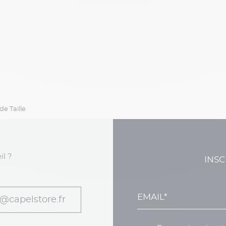
e Taille
il ?
INSC
@capelstore.fr