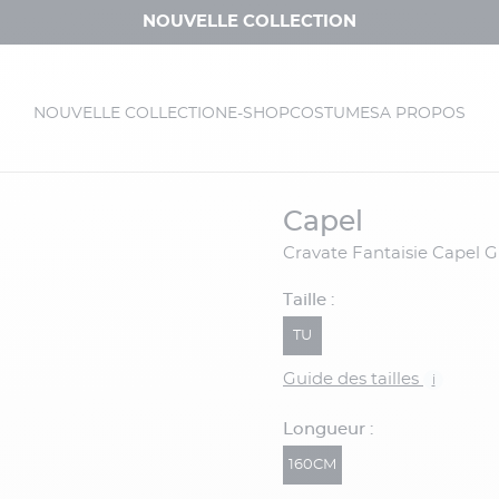
NOUVELLE COLLECTION
NOUVELLE COLLECTION
E-SHOP
COSTUMES
A PROPOS
capel
Cravate Fantaisie Capel G
Taille :
TU
Guide des tailles
i
Longueur :
160CM