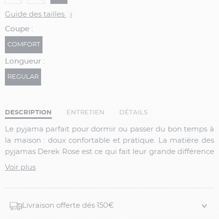
Guide des tailles
i
Coupe :
COMFORT
Longueur :
REGULAR
DESCRIPTION
ENTRETIEN
DÉTAILS
Le pyjama parfait pour dormir ou passer du bon temps à
la maison : doux confortable et pratique. La matière des
pyjamas Derek Rose est ce qui fait leur grande différence
par rapport à un pyjama classique en coton. Pour la
Voir plus
nouvelle collection de pyjamas Derek Rose, nous vous
proposons une étoffe de coton gratté douce, cosy et
unique spécialement créée pour Derek Rose, qui
Livraison offerte dés 150€
surprend par son confort sur la peau et sa chaleur