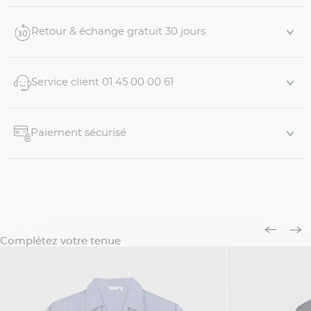
parfaite pour les soirées d'hiver.
Caractéristiques
...
Retour & échange gratuit 30 jours
Service client 01 45 00 00 61
Paiement sécurisé
Complétez votre tenue