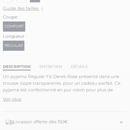
Guide des tailles
i
Coupe :
COMFORT
Longueur :
REGULAR
DESCRIPTION
ENTRETIEN
DÉTAILS
Un pyjama Regular Fit Derek Rose présenté dans une
trousse zippé transparente, pour un cadeau parfait. Ce
pyjama est confectionné en pur coton pour plus de
douceur et de respirabilité. Il se compose d’une
Voir plus
chemisette et d’un short rehaussés d’un imprimé à
motifs corail de mer. Ce pyjama court est un
incontournable de l'été chez Derek Rose, il allie entre luxe
Livraison offerte dés 150€
et confort.