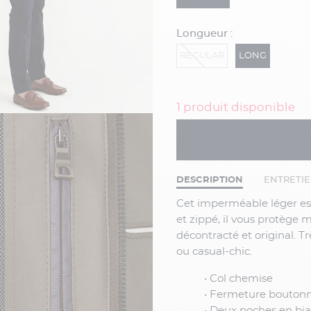
Longueur :
REGULAR
LONG
1 produit disponible
DESCRIPTION
ENTRETI
Cet imperméable léger est idéal pour la mi-saison. Grâce à sa fermeture boutonnée
et zippé, il vous protège
décontracté et original. Tr
ou casual-chic.
• Col chemise
• Fermeture boutonn
• Deux poches en bia