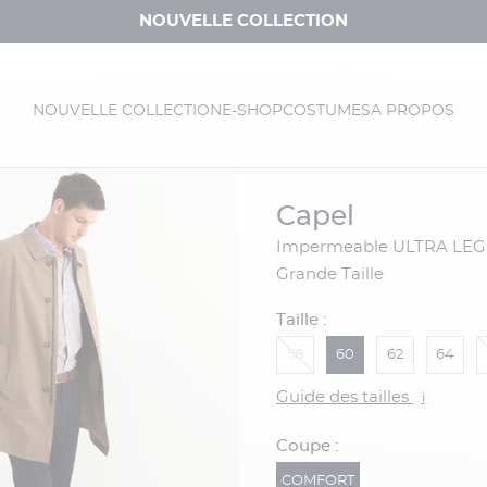
NOUVELLE COLLECTION
NOUVELLE COLLECTION
E-SHOP
COSTUMES
A PROPOS
capel
Impermeable ULTRA LEGER Capel
Grande Taille
Taille :
58
60
62
64
Guide des tailles
i
Coupe :
COMFORT