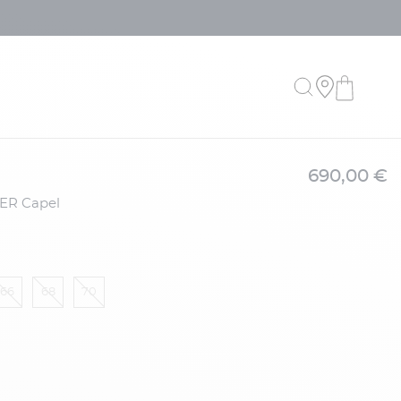
690,00 €
66
68
70