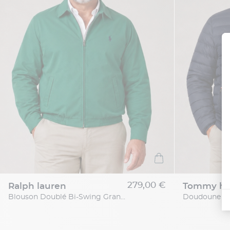
279,00 €
ralph lauren
tommy hil
Blouson Doublé Bi-Swing Grande Taille Vert