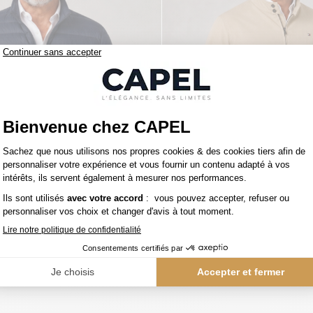
219,00 €
figer
tommy hilfiger
Doudoune Légère Grande Taille Marine